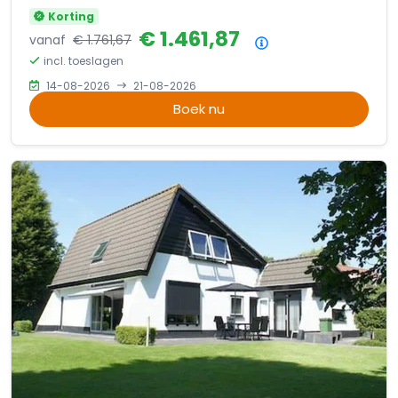
Korting
€ 1.461,87
vanaf
€ 1.761,67
Prijsoverzicht
incl. toeslagen
14-08-2026
21-08-2026
Boek nu