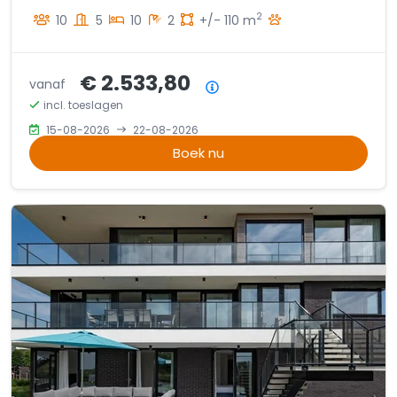
2
10
5
10
2
+/- 110 m
€ 2.533,80
vanaf
Prijsoverzicht
incl. toeslagen
15-08-2026
22-08-2026
Boek nu