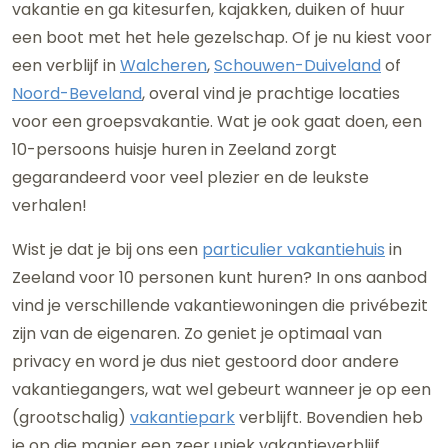
vakantie en ga kitesurfen, kajakken, duiken of huur
een boot met het hele gezelschap. Of je nu kiest voor
een verblijf in
Walcheren
,
Schouwen-Duiveland
of
Noord-Beveland
, overal vind je prachtige locaties
voor een groepsvakantie. Wat je ook gaat doen, een
10-persoons huisje huren in Zeeland zorgt
gegarandeerd voor veel plezier en de leukste
verhalen!
Wist je dat je bij ons een
particulier vakantiehuis
in
Zeeland voor 10 personen kunt huren? In ons aanbod
vind je verschillende vakantiewoningen die privébezit
zijn van de eigenaren. Zo geniet je optimaal van
privacy en word je dus niet gestoord door andere
vakantiegangers, wat wel gebeurt wanneer je op een
(grootschalig)
vakantiepark
verblijft. Bovendien heb
je op die manier een zeer uniek vakantieverblijf.