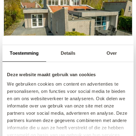
Toestemming
Details
Over
VZ2479 Vakantiehuis
Deze website maakt gebruik van cookies
Brouwershaven
We gebruiken cookies om content en advertenties te
Comfortabele en rolstoelvriendelijke
personaliseren, om functies voor social media te bieden
groepsaccommodatie aan de Zeeuwse kust, zien
en om ons websiteverkeer te analyseren. Ook delen we
van allerlei luxe voorzieningen. Vlak bij het strand
informatie over uw gebruik van onze site met onze
en de zee
partners voor social media, adverteren en analyse. Deze
2
10
5
10
2
+/- 143 m
partners kunnen deze gegevens combineren met andere
informatie die u aan ze heeft verstrekt of die ze hebben
verzameld op basis van uw gebruik van hun services.