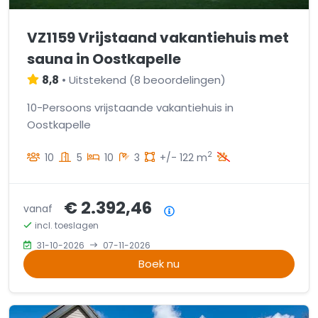
VZ1159 Vrijstaand vakantiehuis met
sauna in Oostkapelle
8,8
•
Uitstekend
(
8 beoordelingen
)
10-Persoons vrijstaande vakantiehuis in
Oostkapelle
2
10
5
10
3
+/- 122 m
€ 2.392,46
vanaf
Prijsoverzicht
incl. toeslagen
31-10-2026
07-11-2026
Boek nu