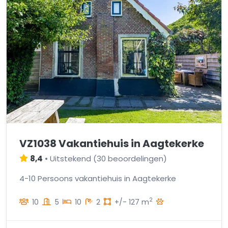
VZ1038 Vakantiehuis in Aagtekerke
8,4
•
Uitstekend
(
30 beoordelingen
)
4-10 Persoons vakantiehuis in Aagtekerke
2
10
5
10
2
+/- 127 m