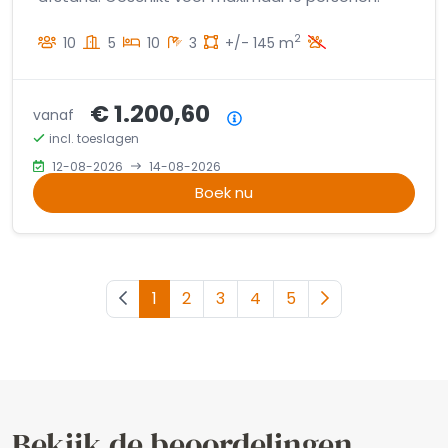
2
10
5
10
3
+/- 145 m
€ 1.200,60
vanaf
Prijsoverzicht
incl. toeslagen
12-08-2026
14-08-2026
Boek nu
Vorige pagina
1
2
3
4
5
Volgende pagin
Bekijk de beoordelingen