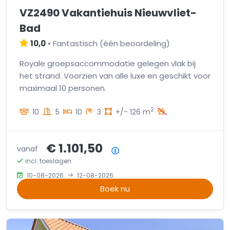
VZ2490 Vakantiehuis Nieuwvliet-
Bad
10,0
•
Fantastisch
(
één beoordeling
)
Royale groepsaccommodatie gelegen vlak bij
het strand. Voorzien van alle luxe en geschikt voor
maximaal 10 personen.
2
10
5
10
3
+/- 126 m
€ 1.101,50
vanaf
Prijsoverzicht
incl. toeslagen
10-08-2026
12-08-2026
Boek nu