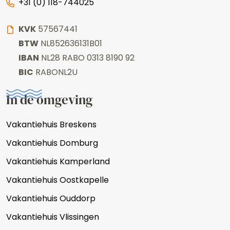
+31 (0) 118-744025
KVK
57567441
BTW
NL852636131B01
IBAN
NL28 RABO 0313 8190 92
BIC
RABONL2U
In de omgeving
Vakantiehuis Breskens
Vakantiehuis Domburg
Vakantiehuis Kamperland
Vakantiehuis Oostkapelle
Vakantiehuis Ouddorp
Vakantiehuis Vlissingen