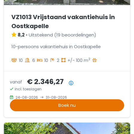
VZ1013 Vrijstaand vakantiehuis in
Oostkapelle
8,2
•
Uitstekend
(
19 beoordelingen
)
10-persoons vakantiehuis in Oostkapelle
2
10
6
10
2
+/- 100 m
€ 2.346,27
vanaf
Prijsoverzicht
incl. toeslagen
24-08-2026
31-08-2026
Boek nu