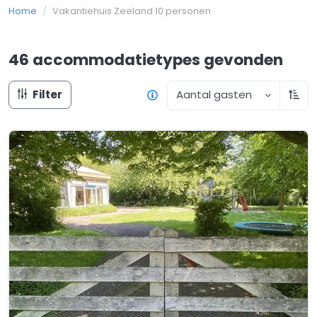
Home
/
Vakantiehuis Zeeland 10 personen
46 accommodatietypes
gevonden
Filter
Aantal gasten
Oplo