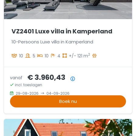
VZ2401 Luxe villa in Kamperland
10-Persoons Luxe villa in Kamperland
2
10
5
10
4
+/- 121 m
€ 3.960,43
vanaf
Prijsoverzicht
incl. toeslagen
29-08-2026
04-09-2026
Boek nu