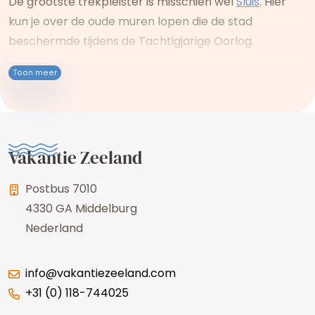
De grootste trekpleister is misschien wel
Sluis
. Hier
kun je over de oude muren lopen die de stad
beschermde tijdens de Tachtigjarige Oorlog.
Toon meer
Vakantie Zeeland
Postbus 7010
4330 GA
Middelburg
Nederland
info@vakantiezeeland.com
+31 (0) 118-744025