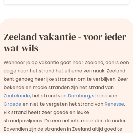
met toilet en " regendouche". Buiten aan de
voorkant twee zitjes met kussens en parasol.
Privacy gegarandeerd door hoge groene heg.
Heerlijk om in de ochtendzon binnen of buiten te
ontbijten en de dag te beginnen. Prettige
Zeeland vakantie - voor ieder
gastvrouw en gastheer maken het verblijf
compleet. Een aanrader!
wat wils
Wanneer je op vakantie gaat naar Zeeland, dan is een
dagje naar het strand het ultieme vermaak. Zeeland
kent genoeg heerlijke stranden om te verblijven. Zeer
bekende en mooie stranden zijn het strand van
Zoutelande
, het strand
van
Domburg
,
strand
van
Groede
en niet te vergeten het strand van
Renesse
.
Elk strand heeft zeer goede en leuke
strandpaviljoens. De een net iets meer dan de ander.
Bovendien zijn de stranden in Zeeland altijd goed te