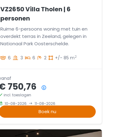
VZ2650 Villa Tholen | 6
personen
Ruime 6-persoons woning met tuin en
overdekt terras in Zeeland, gelegen in
Nationaal Park Oosterschelde.
2
6
3
6
2
+/- 85 m
vanaf
€ 750,76
Prijsoverzicht
incl. toeslagen
10-08-2026
11-08-2026
Boek nu