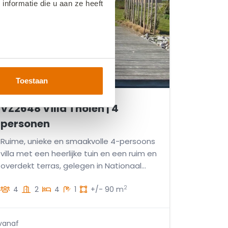
nformatie die u aan ze heeft
Toestaan
VZ2648 Villa Tholen | 4
personen
Ruime, unieke en smaakvolle 4-persoons
villa met een heerlijke tuin en een ruim en
overdekt terras, gelegen in Nationaal
Park Oosterschelde.
2
4
2
4
1
+/- 90 m
vanaf