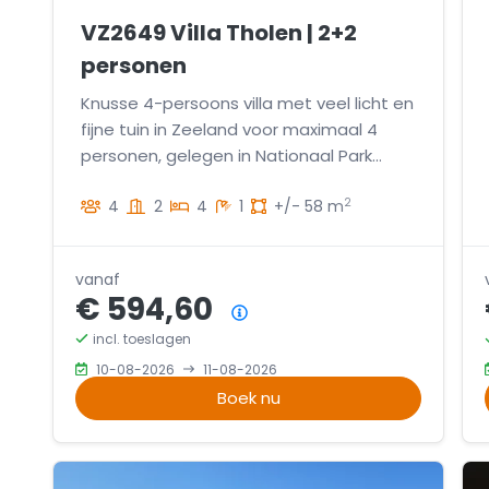
VZ2649 Villa Tholen | 2+2
personen
Knusse 4-persoons villa met veel licht en
fijne tuin in Zeeland voor maximaal 4
personen, gelegen in Nationaal Park
Oosterschelde.
2
4
2
4
1
+/- 58 m
vanaf
€ 594,60
Prijsoverzicht
incl. toeslagen
10-08-2026
11-08-2026
Boek nu