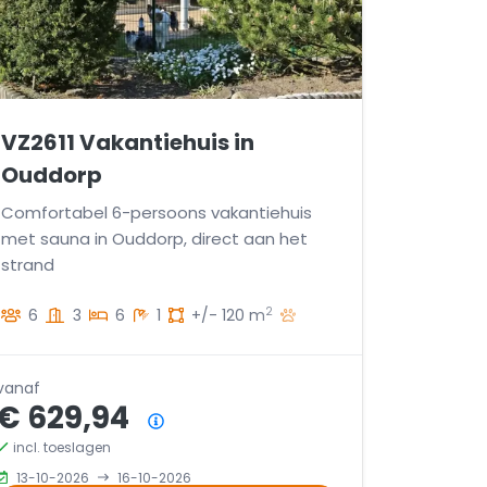
VZ2611 Vakantiehuis in
Ouddorp
Comfortabel 6-persoons vakantiehuis
met sauna in Ouddorp, direct aan het
strand
2
6
3
6
1
+/- 120 m
vanaf
€ 629,94
Prijsoverzicht
incl. toeslagen
13-10-2026
16-10-2026