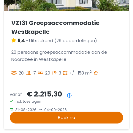
VZ131 Groepsaccommodatie
Westkapelle
8,4
•
Uitstekend
(
29 beoordelingen
)
20 persoons groepsaccommodatie aan de
Noordzee in Westkapelle
2
20
7
20
3
+/- 158 m
€ 2.215,30
vanaf
Prijsoverzicht
incl. toeslagen
31-08-2026
04-09-2026
Boek nu