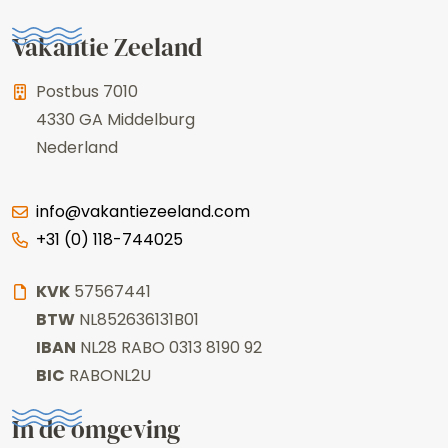
Vakantie Zeeland
Postbus 7010
4330 GA
Middelburg
Nederland
info@vakantiezeeland.com
+31 (0) 118-744025
KVK
57567441
BTW
NL852636131B01
IBAN
NL28 RABO 0313 8190 92
BIC
RABONL2U
In de omgeving