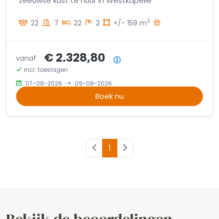
zeeuwse kust te huur in Westkapelle
2
22
7
22
2
+/- 159 m
€ 2.328,80
vanaf
Prijsoverzicht
incl. toeslagen
07-08-2026
09-08-2026
Boek nu
Vorige pagina
1
Volgende pagina