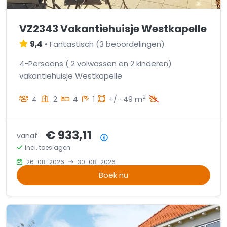
VZ2343 Vakantiehuisje Westkapelle
9,4
•
Fantastisch
(
3 beoordelingen
)
4-Persoons ( 2 volwassen en 2 kinderen)
vakantiehuisje Westkapelle
2
4
2
4
1
+/- 49 m
€ 933,11
vanaf
Prijsoverzicht
incl. toeslagen
26-08-2026
30-08-2026
Boek nu