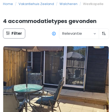
Home
/
Vakantiehuis Zeeland
/
Walcheren
/
Westkapelle
4 accommodatietypes
gevonden
Filter
Relevantie
Oplo