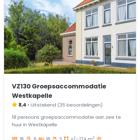
VZ130 Groepsaccommodatie
Westkapelle
8,4
•
Uitstekend
(
35 beoordelingen
)
18 persoons groepsaccommodatie aan zee te
huur in Westkapelle
2
18
6
18
3
+/- 174 m