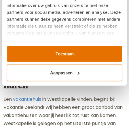
informatie over uw gebruik van onze site met onze
Familie weekend
partners voor social media, adverteren en analyse. Deze
partners kunnen deze gegevens combineren met andere
R. Aanraad
Familie
informatie die u aan ze heeft verstrekt of die ze hebben
Familie weekend
verzameld op basis van uw gebruik van hun services.
We werken samen met
13 derden
die uw gegevens
kunnen ontvangen en verwerken.
Toestaan
Vakantiehuis in Westkapelle
Aanpassen
huren
Een
vakantiehuis
in Westkapelle vinden, begint bij
Vakantie Zeeland! Wij hebben een groot aanbod van
vakantiehuizen waar jij heerlijk tot rust kan komen.
Westkapelle is gelegen op het uiterste puntje van