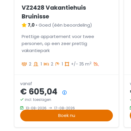
VZ2428 Vakantiehuis
Bruinisse
7,0
•
Goed
(
één beoordeling
)
Prettige appartement voor twee
personen, op een zeer prettig
vakantiepark
2
2
1
2
1
+/- 35 m
vanaf
€ 605,04
Prijsoverzicht
incl. toeslagen
13-08-2026
17-08-2026
Boek nu