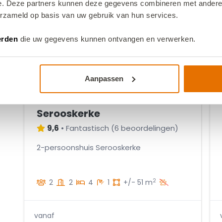
2
1
e. Deze partners kunnen deze gegevens combineren met andere i
4
5
7
8
erzameld op basis van uw gebruik van hun services.
1
3
9
5
1
7
erden
die uw gegevens kunnen ontvangen en verwerken.
2
6
4
3
2
3
4
2
Aanpassen
2
5
0
VZ2412 Vakantiewoning
2
1
Serooskerke
4
9,6
•
Fantastisch
(
6 beoordelingen
)
3
2-persoonshuis Serooskerke
1
3
5
2
2
2
4
1
+/- 51 m
1
6
vanaf
5