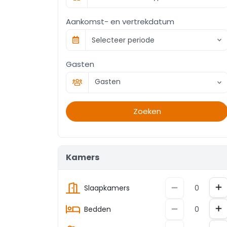
Aankomst- en vertrekdatum
Selecteer periode
Gasten
Gasten
Zoeken
Kamers
To
Afname
Slaapkamers
To
Afname
Bedden