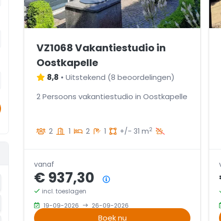
VZ1068 Vakantiestudio in
Oostkapelle
8,8
•
Uitstekend
(
8 beoordelingen
)
2 Persoons vakantiestudio in Oostkapelle
2
2
1
2
1
+/- 31 m
vanaf
€ 937,30
Prijsoverzicht
ename
incl. toeslagen
ename
19-09-2026
26-09-2026
Boek nu