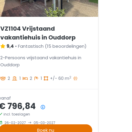
VZ1104 Vrijstaand
vakantiehuis in Ouddorp
9,4
•
Fantastisch
(
15 beoordelingen
)
2-Persoons vrijstaand vakantiehuis in
Ouddorp
2
2
1
2
1
+/- 60 m
vanaf
€ 796,84
Prijsoverzicht
incl. toeslagen
26-02-2027
05-03-2027
Boek nu