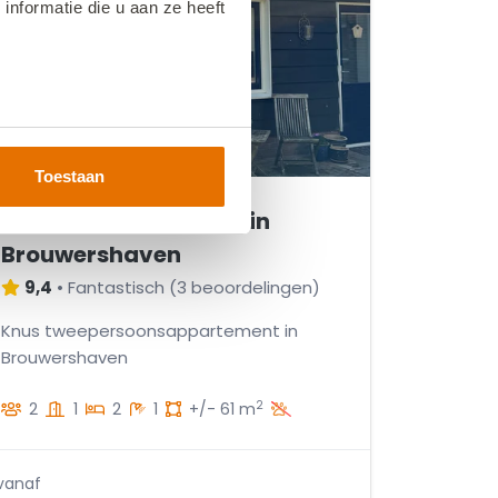
nformatie die u aan ze heeft
Toestaan
VZ2417 Appartement in
Brouwershaven
9,4
•
Fantastisch
(
3 beoordelingen
)
Knus tweepersoonsappartement in
Brouwershaven
2
2
1
2
1
+/- 61 m
vanaf