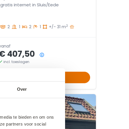
gratis internet in Sluis/Eede
2
2
1
2
1
+/- 31 m
vanaf
€ 407,50
Prijsoverzicht
incl. toeslagen
11-08-2026
13-08-2026
Boek nu
Over
 media te bieden en om ons
ze partners voor social