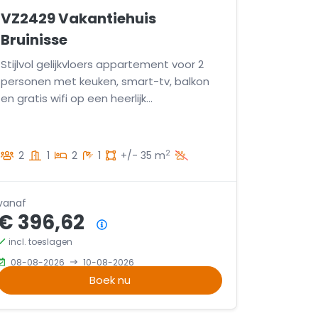
VZ2429 Vakantiehuis
Bruinisse
Stijlvol gelijkvloers appartement voor 2
personen met keuken, smart-tv, balkon
en gratis wifi op een heerlijk
vakantiepark.
2
2
1
2
1
+/- 35 m
vanaf
€ 396,62
Prijsoverzicht
incl. toeslagen
08-08-2026
10-08-2026
Boek nu