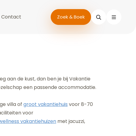
Contact
Zoeken
Zoek & Boek
g aan de kust, dan ben je bij Vakantie
lk gezelschap een passende accommodatie.
e villa of
groot vakantiehuis
voor 8-70
iliteiten voor
wellness vakantiehuizen
met jacuzzi,