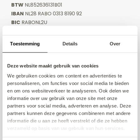
BTW
NL852636131B01
IBAN
NL28 RABO 0313 8190 92
BIC
RABONL2U
In de omgeving
Toestemming
Details
Over
Vakantiehuis Breskens
Vakantiehuis Domburg
Deze website maakt gebruik van cookies
Vakantiehuis Kamperland
We gebruiken cookies om content en advertenties te
personaliseren, om functies voor social media te bieden
Vakantiehuis Oostkapelle
en om ons websiteverkeer te analyseren. Ook delen we
Vakantiehuis Ouddorp
informatie over uw gebruik van onze site met onze
partners voor social media, adverteren en analyse. Deze
Vakantiehuis Vlissingen
partners kunnen deze gegevens combineren met andere
Vakantiehuis Vrouwenpolder
informatie die u aan ze heeft verstrekt of die ze hebben
verzameld op basis van uw gebruik van hun services.
Vakantiehuis Walcheren