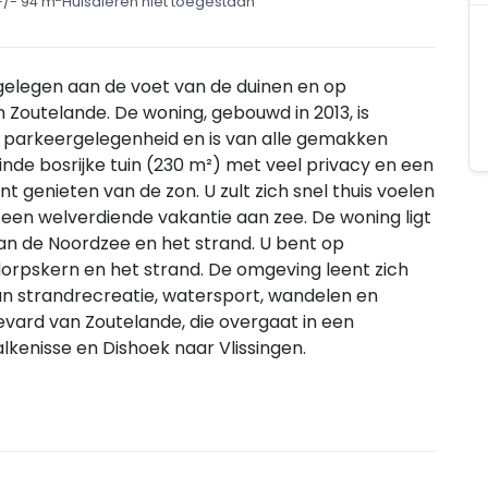
+/- 94 m
Huisdieren niet toegestaan
 gelegen aan de voet van de duinen en op
 Zoutelande. De woning, gebouwd in 2013, is
n parkeergelegenheid en is van alle gemakken
inde bosrijke tuin (230 m²) met veel privacy en een
t genieten van de zon. U zult zich snel thuis voelen
 een welverdiende vakantie aan zee. De woning ligt
an de Noordzee en het strand. U bent op
orpskern en het strand. De omgeving leent zich
an strandrecreatie, watersport, wandelen en
levard van Zoutelande, die overgaat in een
kenisse en Dishoek naar Vlissingen.