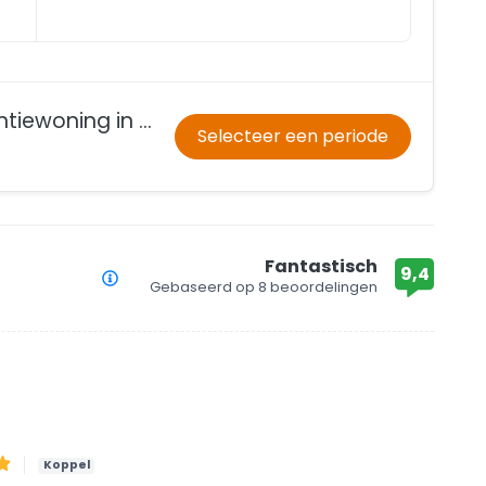
VZ964 Vrijstaande Vakantiewoning in Zoutelande
Selecteer een periode
Fantastisch
9,4
Gebaseerd op
8 beoordelingen
Koppel