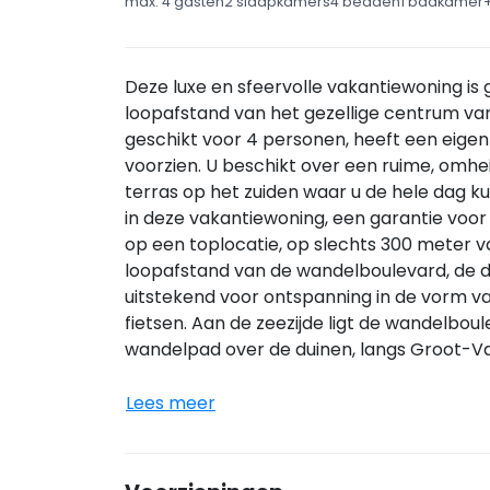
max.
4 gasten
2 slaapkamers
4 bedden
1 badkamer
Deze luxe en sfeervolle vakantiewoning is
loopafstand van het gezellige centrum van
geschikt voor 4 personen, heeft een eige
voorzien. U beschikt over een ruime, omhe
terras op het zuiden waar u de hele dag kun
in deze vakantiewoning, een garantie voor
op een toplocatie, op slechts 300 meter v
loopafstand van de wandelboulevard, de d
uitstekend voor ontspanning in de vorm v
fietsen. Aan de zeezijde ligt de wandelbou
wandelpad over de duinen, langs Groot-Val
Lees meer