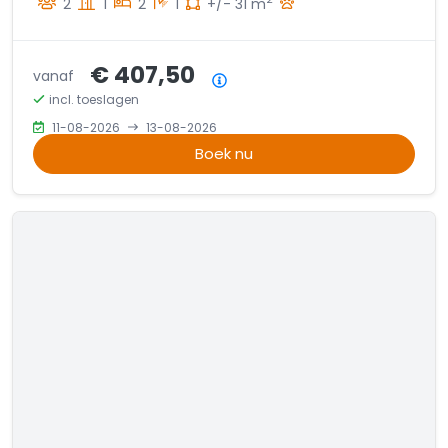
2
1
2
1
+/- 31 m
€ 407,50
vanaf
Prijsoverzicht
incl. toeslagen
11-08-2026
13-08-2026
Boek nu