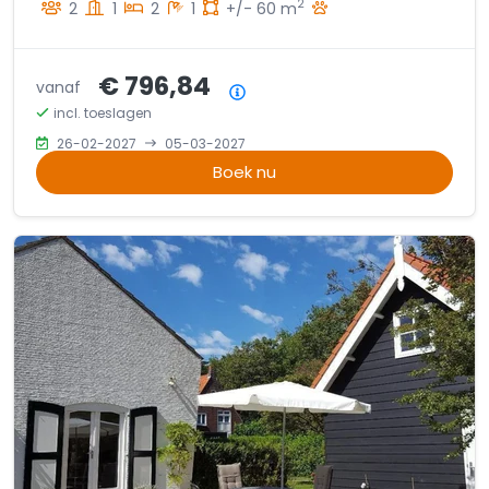
2
2
1
2
1
+/- 60 m
€ 796,84
vanaf
Prijsoverzicht
incl. toeslagen
26-02-2027
05-03-2027
Boek nu