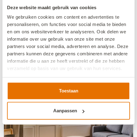
Deze website maakt gebruik van cookies
2
2
1
2
1
+/- 61 m
We gebruiken cookies om content en advertenties te
personaliseren, om functies voor social media te bieden
€ 427,20
vanaf
en om ons websiteverkeer te analyseren. Ook delen we
Prijsoverzicht
incl. toeslagen
informatie over uw gebruik van onze site met onze
partners voor social media, adverteren en analyse. Deze
21-08-2026
23-08-2026
partners kunnen deze gegevens combineren met andere
Boek nu
informatie die u aan ze heeft verstrekt of die ze hebben
verzameld op basis van uw gebruik van hun services.
We werken samen met
13 derden
die uw gegevens
kunnen ontvangen en verwerken.
Toestaan
Aanpassen