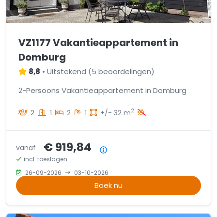
VZ1177 Vakantieappartement in
Domburg
8,8
•
Uitstekend
(
5 beoordelingen
)
2-Persoons Vakantieappartement in Domburg
2
2
1
2
1
+/- 32 m
€ 919,84
vanaf
Prijsoverzicht
incl. toeslagen
26-09-2026
03-10-2026
Boek nu