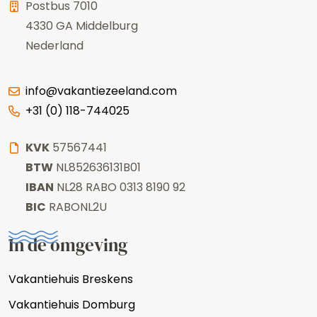
Postbus 7010
4330 GA
Middelburg
Nederland
info@vakantiezeeland.com
+31 (0) 118-744025
KVK
57567441
BTW
NL852636131B01
IBAN
NL28 RABO 0313 8190 92
BIC
RABONL2U
In de omgeving
Vakantiehuis Breskens
Vakantiehuis Domburg