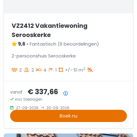
VZ2412 Vakantiewoning
Serooskerke
9,6
•
Fantastisch
(
6 beoordelingen
)
2-persoonshuis Serooskerke
2
2
2
4
1
+/- 51 m
€ 337,66
vanaf
Prijsoverzicht
incl. toeslagen
27-09-2026
30-09-2026
Boek nu