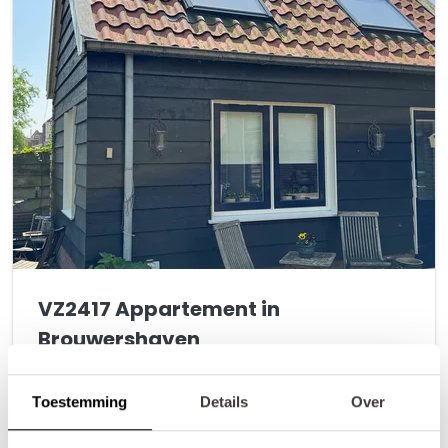
VZ2417 Appartement in
Brouwershaven
9,4
•
Fantastisch
(
3 beoordelingen
)
Toestemming
Details
Over
Knus tweepersoonsappartement in
Brouwershaven