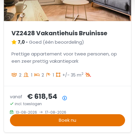
VZ2428 Vakantiehuis Bruinisse
7,0
•
Goed
(
één beoordeling
)
Prettige appartement voor twee personen, op
een zeer prettig vakantiepark
2
2
1
2
1
+/- 35 m
€ 618,54
vanaf
Prijsoverzicht
incl. toeslagen
13-08-2026
17-08-2026
Boek nu