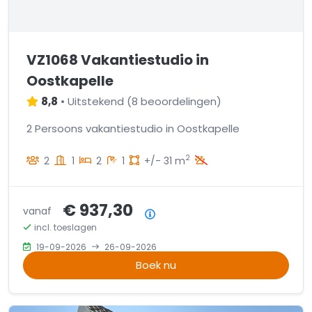
VZ1068 Vakantiestudio in
Oostkapelle
8,8
•
Uitstekend
(
8 beoordelingen
)
2 Persoons vakantiestudio in Oostkapelle
2
2
1
2
1
+/- 31 m
€ 937,30
vanaf
Prijsoverzicht
incl. toeslagen
19-09-2026
26-09-2026
Boek nu