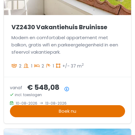
VZ2430 Vakantiehuis Bruinisse
Modern en comfortabel appartement met
balkon, gratis wifi en parkeergelegenheid in een
sfeervol vakantiepark.
2
2
1
2
1
+/- 37 m
€ 548,08
vanaf
Prijsoverzicht
incl. toeslagen
10-08-2026
13-08-2026
Boek nu