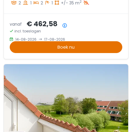
2
2
1
2
1
+/- 35 m
€ 462,58
vanaf
Prijsoverzicht
incl. toeslagen
14-08-2026
17-08-2026
Boek nu