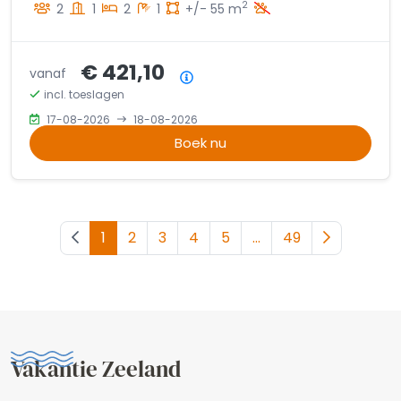
2
2
1
2
1
+/- 55 m
€ 421,10
vanaf
Prijsoverzicht
incl. toeslagen
17-08-2026
18-08-2026
Boek nu
Vorige pagina
1
2
3
4
5
...
49
Volgende 
Vakantie Zeeland