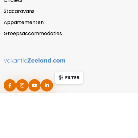
Chalets
Stacaravans
Appartementen
Groepsaccommodaties
FILTER
Filter accommodaties
Sluit
Privacy statement
Algemene voorwaarden
Copyright © 2026 Vakantie Zeeland
Reserveringssysteem verhuur
: Recranet