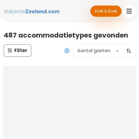
Zoek & Boek
487 accommodatietypes
gevonden
Filter
Aantal gasten
Oplo