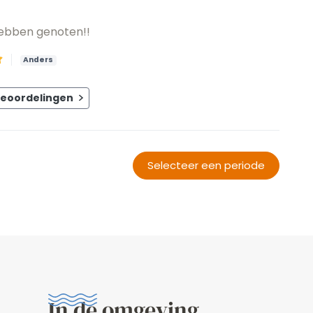
 hebben genoten!!
Anders
beoordelingen
Selecteer een periode
In de omgeving