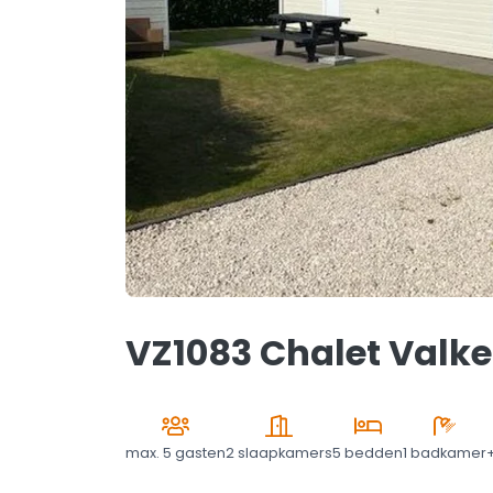
VZ1083 Chalet Valke
max.
5 gasten
2 slaapkamers
5 bedden
1 badkamer