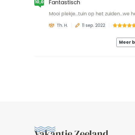
Fantastisch
10,0
Mooi plekje...tuin op het zuiden...we
Th. H.
11 sep. 2022
Meer 
Vakantie Zeeland